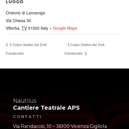
LUOGO
Oratorio di Lancenigo
Via Chiesa 30
Villorba
,
TV
31020
Italy
+ Google Maps
Il Colpo Gobbo del Dott.
Il Colpo Gobbo del Dott.
Frankenstin
Frankenstin
Nautilus
Cantiere Teatrale APS
CONTATTI
Via Randaccio, 10 – 36100 Vicenza Gigliola