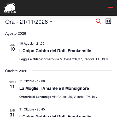
Eventi
Eventi
Ev
Ora
 - 
21/11/2026
Cerca
Lista
Vis
Ricerc
Seleziona
Na
Agosto 2026
e
la
viste
data.
10 Agosto - 21:00
LUN
Navig
10
Il Colpo Gobbo del Dott. Frankenstin
Loggia e Odeo Cornaro
Via M. Cesarotti, 37, Padova, PD, Italy
Ottobre 2026
11 Ottobre - 17:00
DOM
11
La Moglie, l’Amante e il Monsignore
Oratorio di Lancenigo
Via Chiesa 30, Villorba, TV, Italy
31 Ottobre - 20:45
SAB
31
Il Colpo Gobbo del Dott. Frankenstin