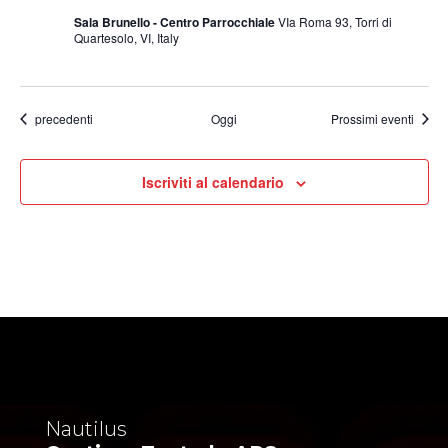
Sala Brunello - Centro Parrocchiale
VIa Roma 93, Torri di
Quartesolo, VI, Italy
Eventi
precedenti
Oggi
Prossimi eventi
Iscriviti al calendario
Nautilus